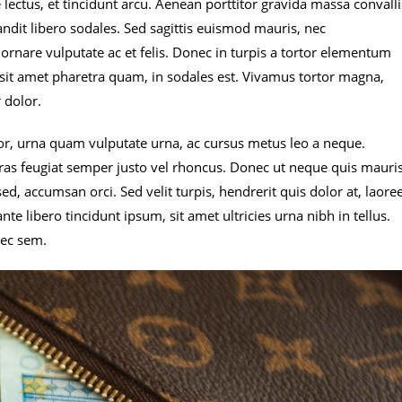
lectus, et tincidunt arcu. Aenean porttitor gravida massa convalli
landit libero sodales. Sed sagittis euismod mauris, nec
ornare vulputate ac et felis. Donec in turpis a tortor elementum
 sit amet pharetra quam, in sodales est. Vivamus tortor magna,
 dolor.
ctor, urna quam vulputate urna, ac cursus metus leo a neque.
ras feugiat semper justo vel rhoncus. Donec ut neque quis mauri
ed, accumsan orci. Sed velit turpis, hendrerit quis dolor at, laore
ante libero tincidunt ipsum, sit amet ultricies urna nibh in tellus.
nec sem.