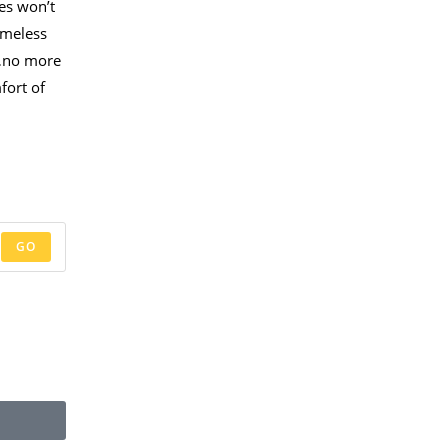
es won’t
timeless
s…no more
mfort of
GO