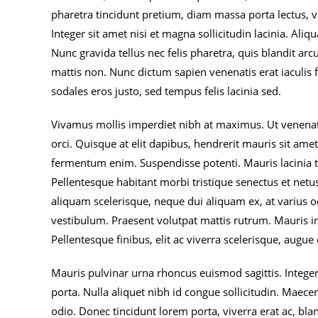
pharetra tincidunt pretium, diam massa porta lectus, v
Integer sit amet nisi et magna sollicitudin lacinia. Aliq
Nunc gravida tellus nec felis pharetra, quis blandit ar
mattis non. Nunc dictum sapien venenatis erat iaculis
sodales eros justo, sed tempus felis lacinia sed.
Vivamus mollis imperdiet nibh at maximus. Ut venenatis
orci. Quisque at elit dapibus, hendrerit mauris sit amet
fermentum enim. Suspendisse potenti. Mauris lacinia t
Pellentesque habitant morbi tristique senectus et netu
aliquam scelerisque, neque dui aliquam ex, at varius o
vestibulum. Praesent volutpat mattis rutrum. Mauris i
Pellentesque finibus, elit ac viverra scelerisque, aug
Mauris pulvinar urna rhoncus euismod sagittis. Integer
porta. Nulla aliquet nibh id congue sollicitudin. Maece
odio. Donec tincidunt lorem porta, viverra erat ac, bla