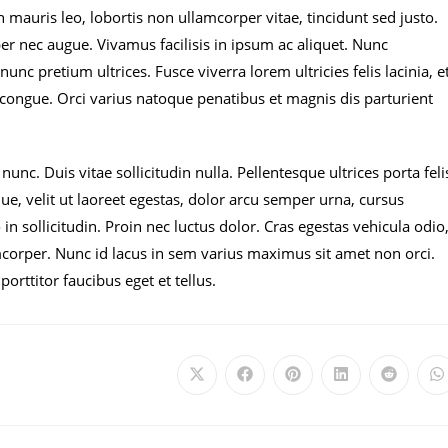
an mauris leo, lobortis non ullamcorper vitae, tincidunt sed justo.
er nec augue. Vivamus facilisis in ipsum ac aliquet. Nunc
nc pretium ultrices. Fusce viverra lorem ultricies felis lacinia, e
e congue. Orci varius natoque penatibus et magnis dis parturient
unc. Duis vitae sollicitudin nulla. Pellentesque ultrices porta feli
ique, velit ut laoreet egestas, dolor arcu semper urna, cursus
in sollicitudin. Proin nec luctus dolor. Cras egestas vehicula odio
mcorper. Nunc id lacus in sem varius maximus sit amet non orci.
porttitor faucibus eget et tellus.