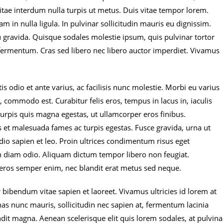
itae interdum nulla turpis ut metus. Duis vitae tempor lorem.
uam in nulla ligula. In pulvinar sollicitudin mauris eu dignissim.
cu gravida. Quisque sodales molestie ipsum, quis pulvinar tortor
 fermentum. Cras sed libero nec libero auctor imperdiet. Vivamus
 odio et ante varius, ac facilisis nunc molestie. Morbi eu varius
, commodo est. Curabitur felis eros, tempus in lacus in, iaculis
urpis quis magna egestas, ut ullamcorper eros finibus.
s et malesuada fames ac turpis egestas. Fusce gravida, urna ut
dio sapien et leo. Proin ultrices condimentum risus eget
n diam odio. Aliquam dictum tempor libero non feugiat.
ue eros semper enim, nec blandit erat metus sed neque.
 bibendum vitae sapien et laoreet. Vivamus ultricies id lorem at
nas nunc mauris, sollicitudin nec sapien at, fermentum lacinia
ndit magna. Aenean scelerisque elit quis lorem sodales, at pulvina