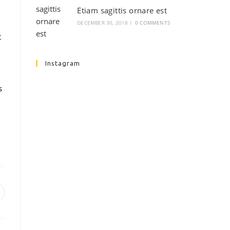
Etiam sagittis ornare est
DECEMBER 30, 2018
/
0 COMMENTS
t
Instagram
s
,