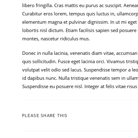
libero fringilla. Cras mattis eu purus ac suscipit. Aene
Curabitur eros lorem, tempus quis luctus in, ullamcorp
elementum magna et pulvinar dignissim. In ut mi eget nu
lobortis nisl dictum. Etiam facilisis sapien sed posuer
montes, nascetur ridiculus mus.
Donec in nulla lacinia, venenatis diam vitae, accumsan n
quis sollicitudin. Fusce eget lacinia orci. Vivamus trist
volutpat velit odio sed lacus. Suspendisse tempor a leo 
id dapibus nunc. Nulla tristique venenatis sem in ulla
Suspendisse eu posuere nisl. Integer at felis vitae risus 
PLEASE SHARE THIS